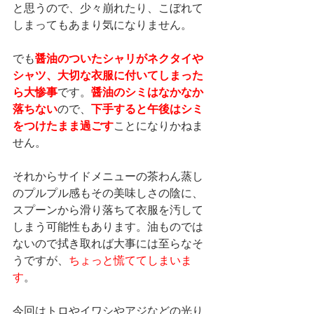
と思うので、少々崩れたり、こぼれて
しまってもあまり気になりません。
でも
醤油のついたシャリがネクタイや
シャツ、大切な衣服に付いてしまった
ら大惨事
です。
醤油のシミはなかなか
落ちない
ので、
下手すると午後はシミ
をつけたまま過ごす
ことになりかねま
せん。
それからサイドメニューの茶わん蒸し
のプルプル感もその美味しさの陰に、
スプーンから滑り落ちて衣服を汚して
しまう可能性もあります。油ものでは
ないので拭き取れば大事には至らなそ
うですが、
ちょっと慌ててしまいま
す
。
今回はトロやイワシやアジなどの光り