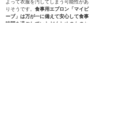
よって衣服を汚してしまう可能性があ
りそうです。
食事用エプロン「マイビ
ーブ」は万が一に備えて安心して食事
時間を過ごしていただくためのもの
な
ので、お店ではお守り替わりに是非ご
利用いただければと思います。
食事用エプロンで回転寿司
、本日も
美
味しくいただきました。ご馳走様でし
た。
うっかり指数(5段階中）　　
　😫　😫　