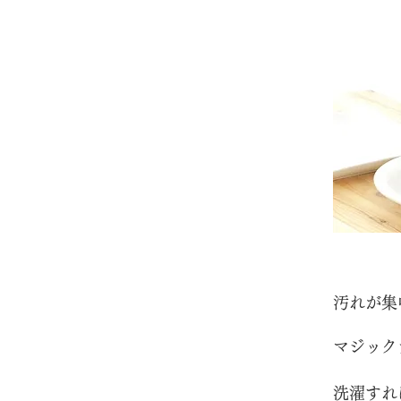
​汚れが
マジック
​洗濯す