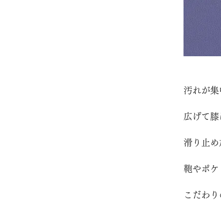
​汚れが
​広げて
滑り止め
鞄やポケ
こだわり