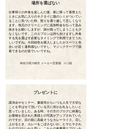
場所を選ばない
仕事帰りの外食を楽しんだ後、家に帰って着替えた
ときにお気に入りのネクタイに脂のシミがついてい
ることに気づいた時、怒りを通り越して悲しくなり
ます。地元のクリーニングに追加料金を払って染み
抜きをお願いしますが、跡が残ってしまうことも少
なくないです。このエプロンは持ち歩けますし外食
する先を選ばず必要なタイミングで利用できてうれ
しいですね。今回紺色を購入しましたがスーツと色
合いが近く違和感ないですし、マジックテープで脱
着できるのが楽でいいですね。
神奈川県川崎市 メーカー営業職 H.O様
プレゼントに
講演会やセミナー、書籍等からいつも人生で大切な
ことを学ばせて頂いている方に何かお礼をしたいと
思っていました。ある時、その方のブログに綺麗な
お着物を召された奥様との写真がアップされていた
のですが、目の前に高級そうなカレーライス。召し
上がるとき、カレーをこぼさないか、ヒヤヒヤされ
たのではないかと思い、こちらの食事用エプロンを