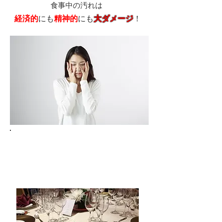
​食事中の汚れは
経済的
にも
精神的
にも
大ダメージ
！
ところで。。
結婚式場で提供されているテーブルナプキ
ン、
実際どのように活用されていますか？