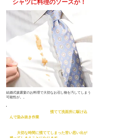
シャツに料理のソースが！
​結婚式披露宴のお料理で大切なお召し物を汚してしまう
可能性が。。
食事を楽しむどころか、
慌てて洗面所に駆け込
んで染み抜き作業
をしなければならないこと
に。運悪く大切なスピーチを聞き逃したり写真
撮影のチャンスを逃してしまうかもしれませ
ん。
大切な時間に慌ててしまった苦い思い出が
残ってしまうことになります。