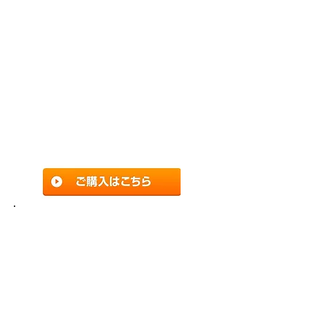
結婚式の披露宴で提供されるお料理は
どれもシェフが腕によりをかけたも
の。親族や友人の婚礼の場にふさわし
い最高の瞬間を演出するために式場も
誠心誠意で対応しています。会場が至
福の空気で満たされる中、心から料理
を楽しみたいものです。