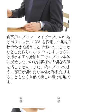
食事用エプロン「マイビーブ」の生地
は
ポリエステル
100%を採用。生地を2
枚合わせで縫うことで軽いのにしっか
りとした作りになっています。さらに
は撥水加工や撥油加工でエプロン本体
に浸透しないのでお客様の大切な衣服
を汚しません。また、紙エプロンのよ
うに襟紐が切れたり本体が破れたりす
ることもなく自然で優しい着け心地で
す。
装着が簡単