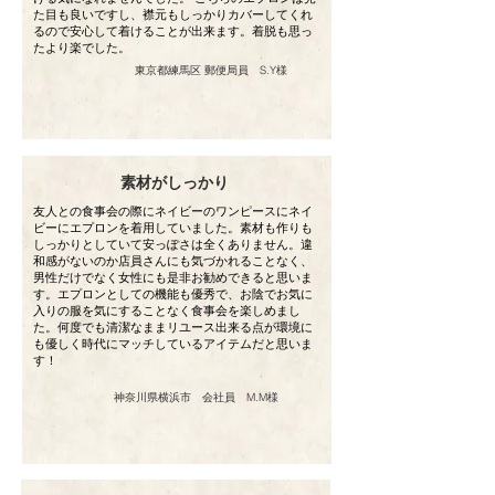
た目も良いですし、襟元もしっかりカバーしてくれ
るので安心して着けることが出来ます。着脱も思っ
たより楽でした。
東京都練馬区 郵便局員 S.Y様
​素材がしっかり
友人との食事会の際にネイビーのワンピースにネイ
ビーにエプロンを着用していました。素材も作りも
しっかりとしていて安っぽさは全くありません。違
和感がないのか店員さんにも気づかれることなく、
男性だけでなく女性にも是非お勧めできると思いま
す。エプロンとしての機能も優秀で、お陰でお気に
入りの服を気にすることなく食事会を楽しめまし
た。何度でも清潔なままリユース出来る点が環境に
も優しく時代にマッチしているアイテムだと思いま
す！
神奈川県横浜市 会社員 M.M様