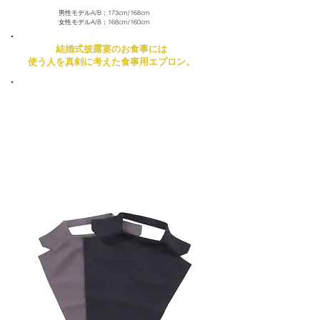
​男性モデルA/B：173cm/168cm
女性モデルA/B：168cm/160cm
結婚式披露宴のお食事には
使う人を真剣に考えた食事用エプロン。
食べ物汚れを
しっかりガード
。
マジックテープで
簡単装着
。
紙エプロンとは違って
繰り返し使用
が可能。
おしゃれでスタイリッシュ
な形状だから
場所を選
ばず気軽に使用できる
。
持ち運びができて便利
。